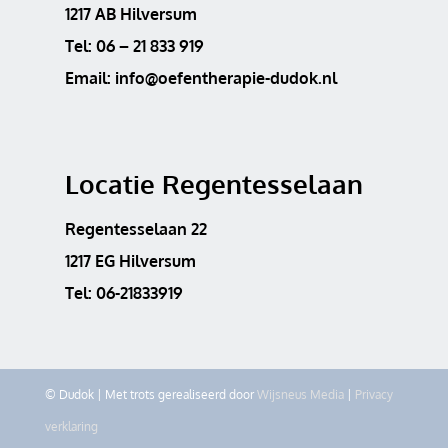
1217 AB Hilversum
Tel:
06 – 21 833 919
Email:
info@oefentherapie-dudok.nl
Locatie Regentesselaan
Regentesselaan 22
1217 EG Hilversum
Tel: 06-21833919
© Dudok | Met trots gerealiseerd door
Wijsneus Media
|
Privacy
verklaring